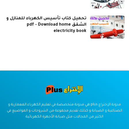
تحميل كتاب تأسيس الكهرباء للمنازل و
الشقق pdf - Download home
electricity book
مدونة الإختراع plus هي مدونة متخصصة في تعليم الكهرباء المعمارية و
الصناعية و الصيانة و كذلك تقديم مجموعة من الشروحات و المواضيع في
الكثير من المجالات مثل صيانة الأجهزة الكهربائية