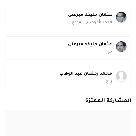
عثمان خليفه ميرغنى
الحمدالله وصلتي الموقع
عثمان خليفه ميرغنى
تم
محمد رمضان عبد الوهاب
رائع
المشاركة المميَّزة