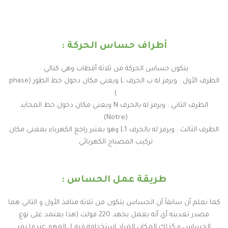
أطراف حساس الحركة :
يتكون حساس الحركة من ثلاثة أقطاب وهي كتالي :
الطرف الأول : ويرمز له ب الحرف L ويعني مكان دخول خط الطور (phase
) .
الطرف الثاني : ويرمز له بالحرف N ويعني مكان دخول خط المحايد
(Notre) .
الطرف الثالث : ويرمز له بالحرف L1 وهو يعتبر راجع الكهرباء بمعنى مكان
تركيب المصباح الكهربائي .
طريقة عمل الحساس :
كما نعلم أن سابقاً أن الحساس يتكون من ثلاثة منافذ الأول و الثاني هما
مصدر تغديته أي أنه يعمل بجهد 220 فولت (هذا يعتمد على نوع
الحساس و كذلك المكان المراد إستخدامه
فيه
) ،المهم عندما يمر