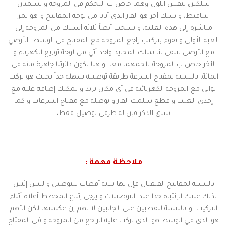
سلكين بنفس اللون وهما خاص ب التحكم في المروحة و يسميان
لينافيط، و سلك أخر هو الفاز الذي أتانا من لوحة المفاتيح و هو يمر
مباشرة إلى هذه العلبة، و نسحب أيضاً ثلاثة أسلاك من المروحة إلى
العبة الأولى و نقوم بتركيب راجع المروحة مع المفتاح في الوسط، الأرضي
مع الأرضي يتبقى لنا سلك المحايد واحد أتي من لوحة توزيع الكهرباء و
الأخر خاص ب المروحة نلحمهما معا، و هنا تكون دائرتنا جاهزة مائة في
المائة، بالنسبة لمفتاح السرعة طريقة توصيله سهلة جدآ بحيث هو يركب
توالي مع المروحة الكهربائية في أي مكان تريد و يمكنك إضافة علبة مع
إحدى العلب و قطع سلمك الفاز و توصله مع مفتاح السرعات و كما
سبق الذكر فإن له طرفي توصيل فقط،
ملاحظة مهمة :
بالنسبة لمفاتيح الفيفيان فإن لها ثلاثة أقطاب للتوصيل و ليس إثنين
لذلك عليك الإنتباه جدا عندا التوصيلات و يرجى إتباع المخطط أعلاه أثناء
التركيب، و بالنسبة للقطبين على الجانبين لا يهم إن عكستها لكن الأهم
هو الذي في الوسط هو الذي يركب عليه الراجع من المروحة و في المفتاح