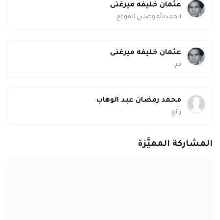
عثمان خليفه ميرغنى
الحمدالله وصلتي الموقع
عثمان خليفه ميرغنى
تم
محمد رمضان عبد الوهاب
رائع
المشاركة المميَّزة