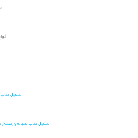
مك
أنوا
تحميل كتاب صي
تحميل كتاب صيانة و إصلاح محر