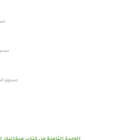
صند
صندوق
صندوق السر
الوحدة الثامنة من كتاب ميكانيك ال