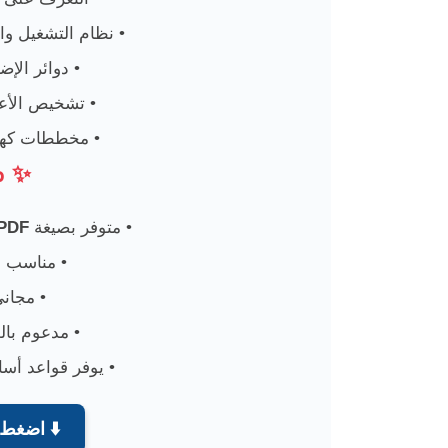
نظام التشغيل وال
دوائر الإض
تشخيص الأعط
مخططات كهرب
✨ م
متوفر بصيغة
PDF
مناسب لل
مجاني 100% وسهل ا
مدعوم بال
يوفر قواعد أساس
⬇️ اضغط 