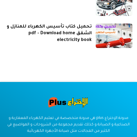
تحميل كتاب تأسيس الكهرباء للمنازل و
الشقق pdf - Download home
electricity book
مدونة الإختراع plus هي مدونة متخصصة في تعليم الكهرباء المعمارية و
الصناعية و الصيانة و كذلك تقديم مجموعة من الشروحات و المواضيع في
الكثير من المجالات مثل صيانة الأجهزة الكهربائية