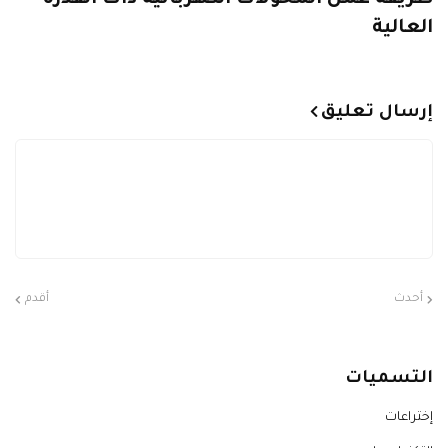
العالية
إرسال تعليق
أحدث
أقدم
التسميات
إختراعات