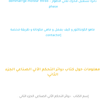
دائرة تشغيل محرك ثلاثي الأطوار - demmarrge moteur three-
phase.
ماهو الكونتاكتور و كيف يعمل و ماهي مكوناته و طريقة فحصه
|contactor.
معلومات حول كتاب دوائر التحكم الألي الصناعي الجزء
الثاني:
إسم الكتاب : دوائر التحكم الألي الصناعي الجزء الثاني .