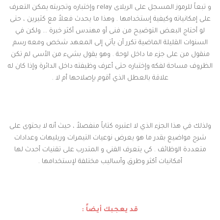
و تبعاً للرموز المسجل على الريلاى relay وإختباره وتجربته يمكن التعرف
على إمكانياته وكيفية إستخدامها . وهذا ما يحدث فعلاً مع كثيرين ، حتى
لو أحتاج البعض التوضيح من فنى أو مهندس أكثر خبرة ... ولكن في
السنوات القليلة الماضية تكرر أن يأتي إلى المعهد شخص ومعه رسم
منقول من على جزء ما داخل لوحة . وهو يقول بشيء من الأسى لم تكن
الظروف مساحة لفكه وإختباره حتى أعرف وظيفته داخل الدائرة وإذا كان له
علاقة بالعطل الذي أقوم بإصلاحها أم لا .
ولذلك في هذا الجزء الذي لا اعتبره كتاباً منفصلاً ، حيث أنه لا يحتوى على
شرح مواضيع بقدر ما هو يعرض نوعيات التيمرات وريليهات وعدادات
متعددة الوظائف . كي يتعرف الفني و المتدرب على تقنيات أحدث لها
أمكانيات أكثر وطرق وأساليب مختلفة لإستخدامها .
قد يعجبك أيضاً :