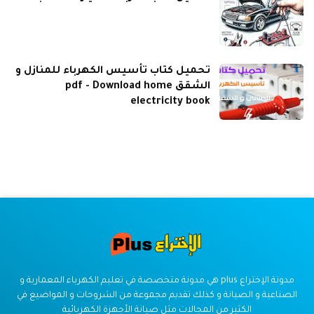
تحميل كتاب تأسيس الكهرباء للمنازل و
الشقق pdf - Download home
electricity book
مدونة الإختراع plus هي مدونة متخصصة في تعليم الكهرباء المعمارية و
الصناعية و الصيانة و كذلك تقديم مجموعة من الشروحات و المواضيع في
الكثير من المجالات مثل صيانة الأجهزة الكهربائية