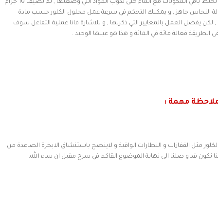
ملح الليمون (حمض الستريك ) و 10 جرام من ملح الطعام و نخلط باقي المكونات مع الماء حتى تدوب المواد التي وضعنها , ثم نضيف 10 جرام
الة النحاس جاهز , و يمكنك التحكم في سرعة عمل محلول الكلور حسب مادة
لكن يفضل العمل بالمعايير التي ذكرنها , و للاشارة فانا عملية التفاعل سوف
 الطريقة فعالة مائة في المائة و هذا هو عيبها الوحيد .
لاحظة مهمة :
لور مثل القفازات و النظارات الواقية و لاينصح باستنشاق الابخرة الصاعدة من
 نكون قد و صلنا الى نهاية الموضوع القاكم في شرح مقبل ان شاء الله.