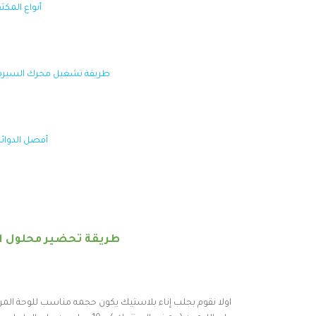
أنواع المكث
طريقة تشغيل محرك السيرفو servo motor بواسطة الأردوينو، رابط ال
أفضل الدوائر 
طريقة تحضير محلول اذ