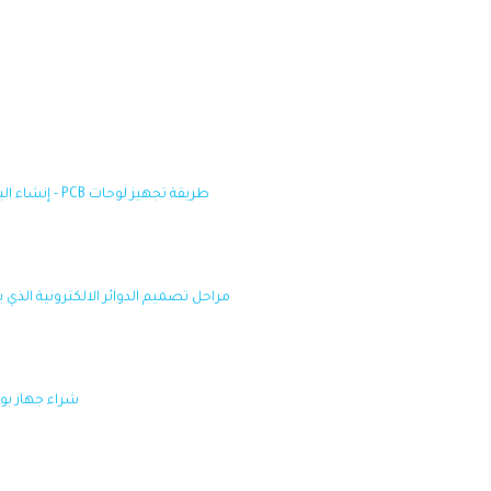
طريقة تجهيز لوحات PCB - إنشاء البوردات المطبوعة - Printed electronic board design.
مراحل تصميم الدوائر الالكترونية الذي يستخدمها بعض 
شراء جهاز بور سبلا