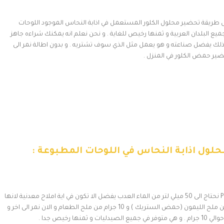
 طريقة تحضير محلول الكلور المستعمل في اذابة النحاس الموجود اللوحات
فر بجميع البلدان العربية و ثمنها رخيص للغاية . و نحن نعلم انه يمكنك شراءه جاهز
, لذلك يفضل صناعته و هو يعمل مثل الذي سوف تشتريه . و بدون اطالة نمر الى
ير حمض الكلور في المنزل .
لول اذابة النحاس في اللوحات المطبوعة :
لتحضير محلول الكلور الازالة النحاس من الدوائر المطبوعة PCB نحتاج الى 50 ميلي لتر من الماء العدب يفضل الا تكون في اية املاح معدنية لانها
قد تاثر على عملية التفاعل , وسوف نحتاج ايضا الى 20 جرام من ملح الليمون (حمض الستريك ) و 10 جرام من ملح الطعام و الان نمر الى اخر و
 رخيص جدا .