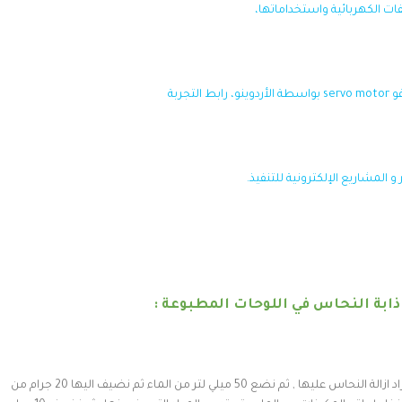
فات الكهربائية واستخداماتها،
تجربة
و المشاريع الإلكترونية للتنفيذ.
ابة النحاس في اللوحات المطبوعة :
اولا نقوم بجلب إناء بلاستيك يكون حجمه مناسب للوحة المراد ازالة النحاس عليها , ثم نضع 50 ميلي لتر من الماء ثم نضيف اليها 20 جرام من