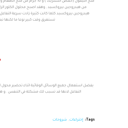
من هيدروجين بيروكسيد , وهقد اصبح محلول الكلور الز
هيدروجين بيروكسيد كلما كانت كثيرة زادت سرعة التفاعل , 
تستغرق وقت كبير نوعا ما لكنها تبقى
م
يفضل استعمال جميع الوسائل الوقائية اثناء تحضير محول الك
التفاعل لانها قد تسبب لك مشكلة في التنفس . و هنا
Tags:
إختراعات
شروحات