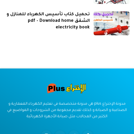
تحميل كتاب تأسيس الكهرباء للمنازل و
الشقق pdf - Download home
electricity book
مدونة الإختراع plus هي مدونة متخصصة في تعليم الكهرباء المعمارية و
الصناعية و الصيانة و كذلك تقديم مجموعة من الشروحات و المواضيع في
الكثير من المجالات مثل صيانة الأجهزة الكهربائية