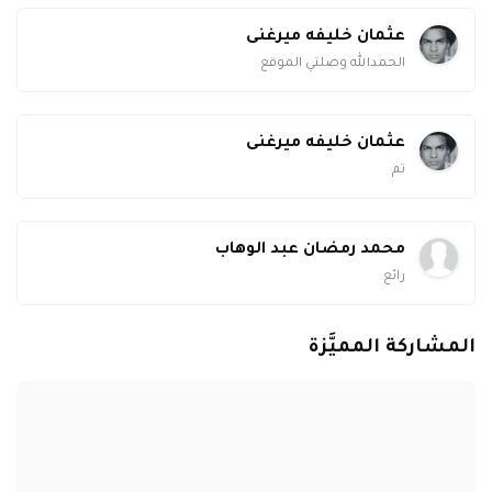
عثمان خليفه ميرغنى
الحمدالله وصلتي الموقع
عثمان خليفه ميرغنى
تم
محمد رمضان عبد الوهاب
رائع
المشاركة المميَّزة