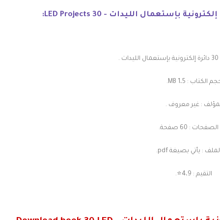
.
م الكتاب : 1،5 MB.
مؤلف : غير معروف .
صفحات : 60 صفحة.
ملف : يأتي بصيغة pdf.
التقيم : 4،9⭐.