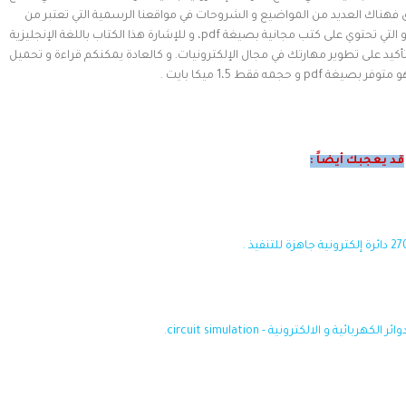
لق فهناك العديد من المواضيع و الشروحات في مواقعنا الرسمية التي تعتبر من
أفضل المواقع في مجال الإلكترونيات و الكهرباء بشكل عام، و التي تحتوي على كتب مجانية بصيغة pdf، و للإشارة هذا الكتاب باللغة الإنجليزية
يد على تطوير مهارتك في مجال الإلكترونيات. و كالعادة يمكنكم قراءة و تحميل
 حجمه فقط 1،5 ميكا بايت .
قد يعجبك أيضاً :
ئية و الالكترونية - circuit simulation.