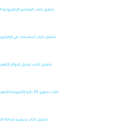
تحميل كتاب العناصر الإلكترونية البنية الفحص التر
تحميل كتاب أساسيات في الإلكترونيات و المستشعرات 
تحميل كتاب تحليل الدوائر الكهربائية و الإلكترونية lysis
كتاب يحتوي 50 دائرة إلكترونية للتنفيذ بإستعمال المؤقت NE555، مع شرح مفصل لكل دائرة.
تحميل كتاب رسم و محاكاة الدوائر الكهربائ