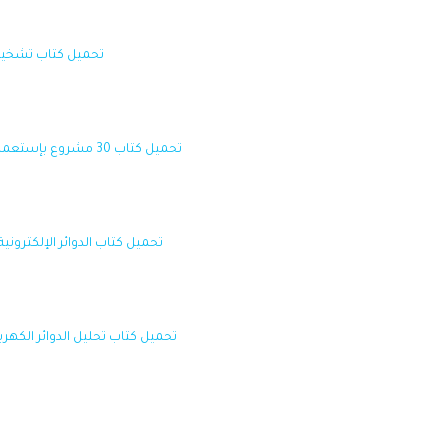
تحميل كتاب تشخيص ال
تحميل كتاب 30 مشروع بإستعمال الأردوينو - Download 30 projects using Arduino.
تحميل كتاب الدوائر الإلكترونية - كتاب المك
تحميل كتاب تحليل الدوائر الكهربائية و الإلكترونية lysis